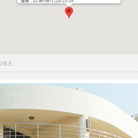
座標：22.9875871,120.21715
ORE