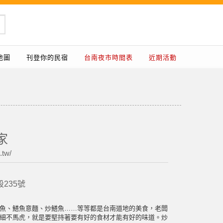
地圖
刊登你的民宿
台南夜市時間表
近期活動
家
.tw/
235號
魚、鱔魚意麵、炒鱔魚……等等都是台南道地的美食，老闆
細不馬虎，就是要堅持著要有好的食材才能有好的味道。炒