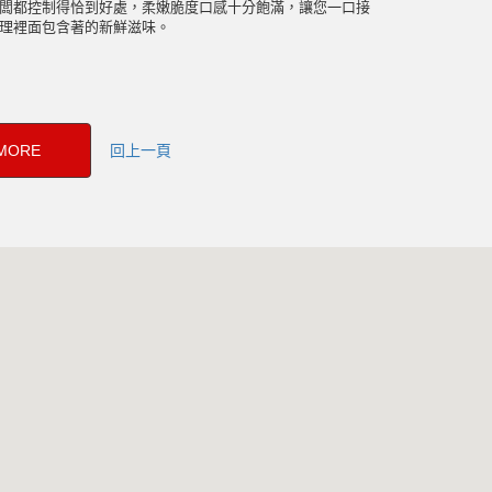
闆都控制得恰到好處，柔嫩脆度口感十分飽滿，讓您一口接
理裡面包含著的新鮮滋味。
ORE
回上一頁