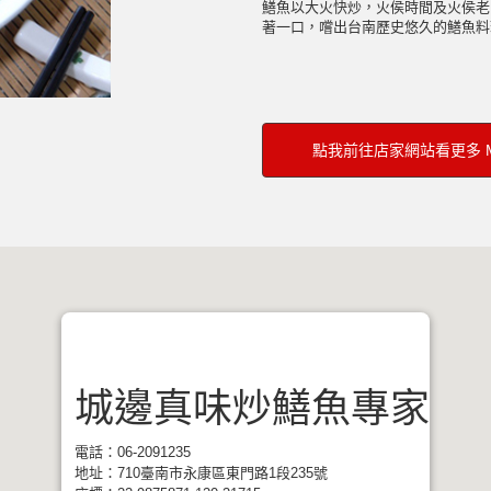
鱔魚以大火快炒，火侯時間及火侯老
著一口，嚐出台南歷史悠久的鱔魚料
點我前往店家網站看更多 M
城邊真味炒鱔魚專家
電話：06-2091235
地址：710臺南市永康區東門路1段235號