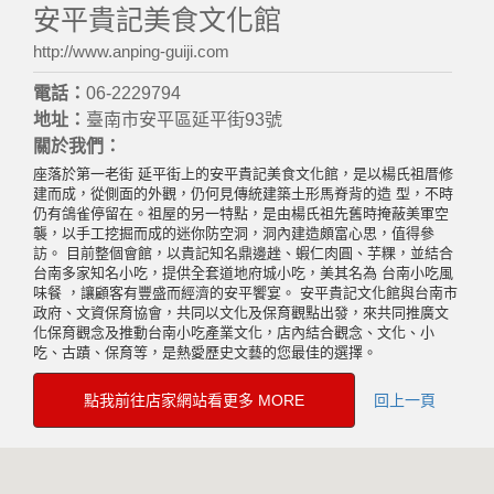
安平貴記美食文化館
http://www.anping-guiji.com
電話：
06-2229794
地址：
臺南市安平區延平街93號
關於我們：
座落於第一老街 延平街上的安平貴記美食文化館，是以楊氏祖厝修
建而成，從側面的外觀，仍何見傳統建築土形馬脊背的造 型，不時
仍有鴿雀停留在。祖屋的另一特點，是由楊氏祖先舊時掩蔽美軍空
襲，以手工挖掘而成的迷你防空洞，洞內建造頗富心思，值得參
訪。 目前整個會館，以貴記知名鼎邊趖、蝦仁肉圓、芋粿，並結合
台南多家知名小吃，提供全套道地府城小吃，美其名為 台南小吃風
味餐 ，讓顧客有豐盛而經濟的安平饗宴。 安平貴記文化館與台南市
政府、文資保育協會，共同以文化及保育觀點出發，來共同推廣文
化保育觀念及推動台南小吃產業文化，店內結合觀念、文化、小
吃、古蹟、保育等，是熱愛歷史文藝的您最佳的選擇。
點我前往店家網站看更多 MORE
回上一頁