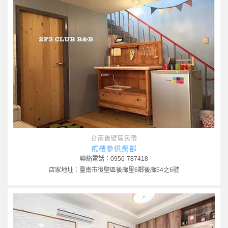
台南後壁區民宿
貳樓參俱樂部
聯絡電話：0956-787418
店家地址：臺南市後壁區後廍里6鄰後廍54之6號