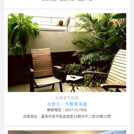
台南安平民宿
台悠丸‧作夥憩海邊
聯絡電話：0937-017956
店家地址：臺南市安平區金城里15鄰州平二街38巷22號