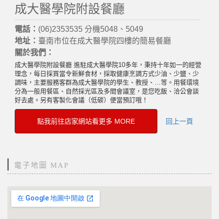
成大醫學院附設餐廳
電話：
(06)2353535 分機5048、5049
地址：
臺南市位在成大醫學院四樓的簡易餐廳
關於我們：
成大醫學院附設餐廳 進駐成大醫學院10多年，秉持十年如一的經營
理念，每日採買當令新鮮食材，採取健康烹調方式少油、少鹽、少
調味，主要服務客群為成大醫學院的學生、教授、…等。用餐環境
分為一般用餐區、自然採光區及多間會議室，是您吃飯、洽公會談
好去處。另有客製化會議（低碳）便當預訂哦！
點我前往店家網站看更多 MORE
回上一頁
電子地圖 MAP