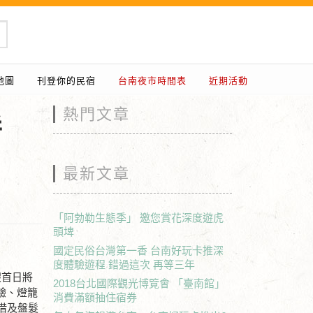
地圖
刊登你的民宿
台南夜市時間表
近期活動
熱門文章
拼
最新文章
「阿勃勒生態季」 邀您賞花深度遊虎
頭埤
國定民俗台灣第一香 台南好玩卡推深
度體驗遊程 錯過這次 再等三年
假首日將
2018台北國際觀光博覽會 「臺南館」
驗、燈籠
消費滿額抽住宿券
借及盤髮