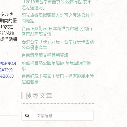
「2018年台南市最夯的必遊行程-安平
遊港遊運河」
ンタルさ
觀光旅遊局街頭藝人許可之展演公共空
動期間的優
間地點
10家在
台南正興街vs.日本新世界市場 民間街
還能兌換
區再創國際交流
/
或活動網
春遊台南「卡」好玩，台南好玩卡古蹟
公車優惠套票
台南清明節交通管制資訊
葫蘆埤自然公園童趣節 童玩回憶的傳
87%E9%9
承
%A7%9
%B0%8
台南好玩卡獨家！雙巴、運河遊船水陸
超值套票
搜尋文章