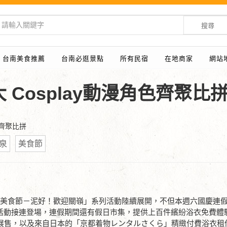
搜尋
台南美食推薦
台南必逛景點
所有民宿
在地商家
網站
Cosplay動漫角色齊聚比
色齊聚比拼
泉
美食節
溫泉美食節－泥好！歡迎關嶺」系列活動陸續展開，不但本週六國慶連
對」活動接連登場，連假期間還有假日市集，提供上百件繽紛浴衣免費體
產展售，以及來自日本的「京都着物レンタルさくら」精緻付費浴衣租