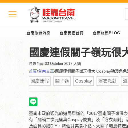
台南旅遊消息
台南民宿首頁
台南旅遊BLOG
國慶連假關子嶺玩很大 
哇靠台南
03 October 2017 大貓
首頁
/
台南文章
/國慶連假關子嶺玩很大 Cosplay動漫角
國慶連假
關子嶺
Cosplay
浴衣派對
溫
臺南市政府觀光旅遊局舉辦的「2017臺南關子嶺
有「關嶺二次元盛典Cosplay競賽」及「浴衣派
及面具彩繪DIY、烤仙貝美食小點、大關子嶺農特