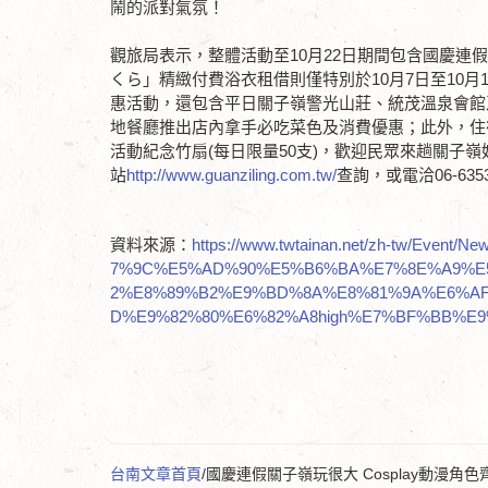
鬧的派對氣氛！
觀旅局表示，整體活動至10月22日期間包含國慶
くら」精緻付費浴衣租借則僅特別於10月7日至10月
惠活動，還包含平日關子嶺警光山莊、統茂溫泉會館
地餐廳推出店內拿手必吃菜色及消費優惠；此外，住宿
活動紀念竹扇(每日限量50支)，歡迎民眾來趟關子
站
http://www.guanziling.com.tw/
查詢，或電洽06-6353
資料來源：
https://www.twtainan.net/zh-tw/E
7%9C%E5%AD%90%E5%B6%BA%E7%8E%A9%E5
2%E8%89%B2%E9%BD%8A%E8%81%9A%E6%A
D%E9%82%80%E6%82%A8high%E7%BF%BB%E
台南文章首頁
/國慶連假關子嶺玩很大 Cosplay動漫角