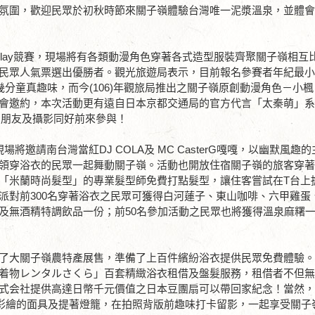
氛圍，歡迎民眾於初秋時節來關子嶺體驗台灣唯一泥漿溫泉，並體
osplay競賽，現場將有各類動漫角色穿著各式造型服裝齊聚關子嶺相互
民眾人氣票選出優勝者。觀光旅遊局表示，目前報名參賽者年紀最小
了幾分童真趣味，而今(106)年觀旅局推出之關子嶺原創動漫角色－小
會邀約，本次活動更有遠自日本京都交通局的官方代言「太秦萌」
ay的朋友及攝影同好前來參與！
邀請南台灣當紅DJ COLA及 MC CasterG嘎嘎，以幽默風趣
領穿浴衣的民眾一起舞動關子嶺。活動也開放住宿關子嶺的旅客穿
「米蘭時尚髮型」的專業髮型師免費打點髮型，讓住客嘗試在T台上
派對前300名穿著浴衣之民眾可獲得白河蓮子、東山咖啡、六甲雞蛋
及無酒精特調飲品一份；前50名參加活動之民眾也將獲得溫泉麻糬
了大關子嶺農特產展售，準備了上百件繽紛浴衣提供民眾免費體驗
着物レンタルさくら」百套精緻浴衣租借及盤髮服務，租借者不但
式会社提供高達日幣千元價值之日本豆團扇可以帶回家紀念！當然
行彩繪的面具及提著燈籠，在拍照背版前趣味打卡留影，一起享受關子