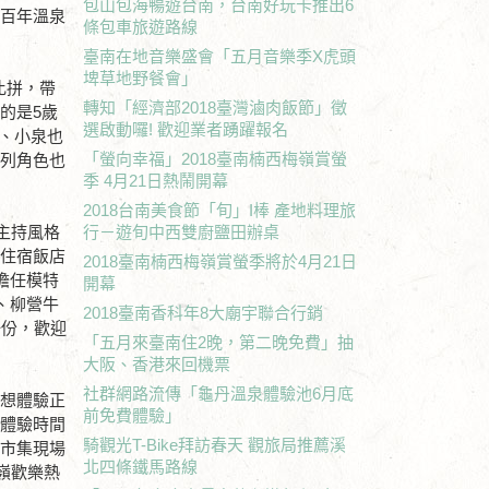
包山包海暢遊台南，台南好玩卡推出6
會百年溫泉
條包車旅遊路線
臺南在地音樂盛會「五月音樂季X虎頭
埤草地野餐會」
比拼，帶
轉知「經濟部2018臺灣滷肉飯節」徵
的是5歲
選啟動囉! 歡迎業者踴躍報名
楓、小泉也
「螢向幸福」2018臺南楠西梅嶺賞螢
系列角色也
季 4月21日熱鬧開幕
2018台南美食節「旬」I棒 產地料理旅
的主持風格
行－遊旬中西雙廚鹽田辦桌
著住宿飯店
2018臺南楠西梅嶺賞螢季將於4月21日
擔任模特
開幕
、柳營牛
2018臺南香科年8大廟宇聯合行銷
一份，歡迎
「五月來臺南住2晚，第二晚免費」抽
大阪、香港來回機票
社群網路流傳「龜丹溫泉體驗池6月底
。想體驗正
前免費體驗」
無體驗時間
騎觀光T-Bike拜訪春天 觀旅局推薦溪
，市集現場
北四條鐵馬路線
嶺歡樂熱