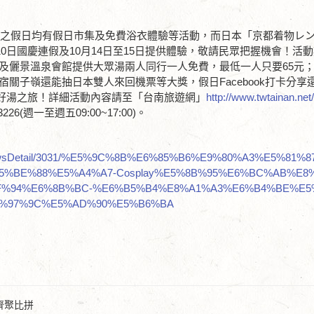
連假之假日均有假日市集及免費浴衣體驗等活動，而日本「京都着物レ
10日國慶連假及10月14日至15日提供體驗，敬請民眾把握機會！活
及儷景溫泉會館提供大眾湯兩人同行一人免費，最低一人只要65元；
關子嶺還能抽日本雙人來回機票等大獎，假日Facebook打卡分享
嶺好湯之旅！詳細活動內容請至「台南旅遊網」
http://www.twtainan.net
226(週一至週五09:00~17:00)。
vent/NewsDetail/3031/%E5%9C%8B%E6%85%B6%E9%80%A3%E5%81%
%BE%88%E5%A4%A7-Cosplay%E5%8B%95%E6%BC%AB%E8
F%94%E6%8B%BC-%E6%B5%B4%E8%A1%A3%E6%B4%BE%E5
9%97%9C%E5%AD%90%E5%B6%BA
色齊聚比拼