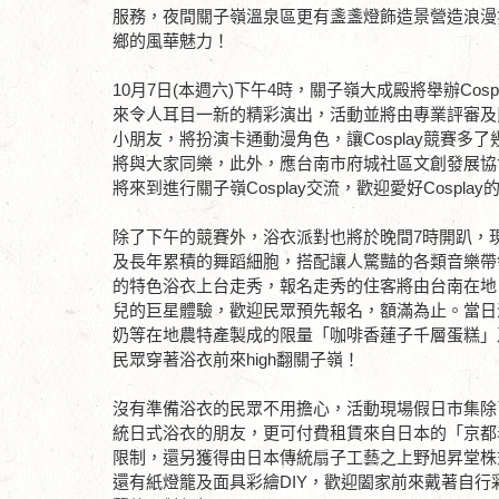
服務，夜間關子嶺溫泉區更有盞盞燈飾造景營造浪漫
鄉的風華魅力！
10月7日(本週六)下午4時，關子嶺大成殿將舉辦C
來令人耳目一新的精彩演出，活動並將由專業評審及
小朋友，將扮演卡通動漫角色，讓Cosplay競賽多
將與大家同樂，此外，應台南市府城社區文創發展協
將來到進行關子嶺Cosplay交流，歡迎愛好Cospl
除了下午的競賽外，浴衣派對也將於晚間7時開趴，現場將
及長年累積的舞蹈細胞，搭配讓人驚豔的各類音樂帶
的特色浴衣上台走秀，報名走秀的住客將由台南在地
兒的巨星體驗，歡迎民眾預先報名，額滿為止。當日
奶等在地農特產製成的限量「咖啡香蓮子千層蛋糕」
民眾穿著浴衣前來high翻關子嶺！
沒有準備浴衣的民眾不用擔心，活動現場假日市集除
統日式浴衣的朋友，更可付費租賃來自日本的「京都
限制，還另獲得由日本傳統扇子工藝之上野旭昇堂株
還有紙燈籠及面具彩繪DIY，歡迎闔家前來戴著自