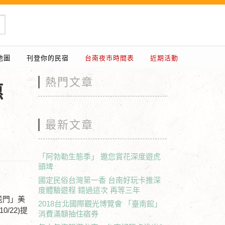
地圖
刊登你的民宿
台南夜市時間表
近期活動
熱門文章
惠
最新文章
「阿勃勒生態季」 邀您賞花深度遊虎
頭埤
國定民俗台灣第一香 台南好玩卡推深
度體驗遊程 錯過這次 再等三年
送門」美
2018台北國際觀光博覽會 「臺南館」
/22)提
消費滿額抽住宿券