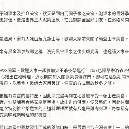
子嶺溫泉及推介美食，秋天是到白河關子嶺吃美食、泡溫泉的最好
風評佳，更是世界三大泥漿溫泉，在此邀請全國好朋友，在這段時
漿溫泉，還有大凍山及九龍山等，歡迎大家前來關子嶺登山享美食
泉有黑金溫泉故鄉之稱，洗完黑金溫泉之後皮膚光滑，也邀請大家
23開幕，歡迎大家一起參加火王爺夜祭巡行。10/7也將舉辦浴衣派對
也用心推出在地料理，這段期間加入關嶺美食傳送門，即可在活動期間
溫泉、吃美食，邀請大家用美好、健康的方式開啟秋冬之旅。
更擁有豐富的農特產，因此泡完湯再到在地餐廳享受ㄧ頓山產美食
近之仙草埔有合格家禽屠宰場，放山雞肉供應方便又新鮮，因此往
這次特別推介給遊客的十道料理裡面就有八道是雞肉料理，每家都
式美味雞肉料理的好機會！
並以高級中藥材製作而成的藥膳口味，是最適合泡完湯來嚐上一口