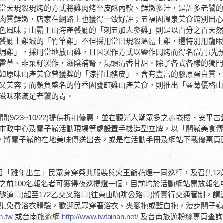
當天現殺現烤的方式將雞肉烤至皮酥內軟、鮮嫩多汁，是許多老饕
肉質鮮嫩，店家在網路上也獲得一致好評；五福園溫泉美食館別出
色風味；山霸王山海產餐廳的「刺五加人參雞」則是以百分之百天
餐廳土雞城的「竹竿雞」不但採用當日現殺溫體土雞，還特別用龍
焗雞」，採用當地放山雞，且因製作方式以鹽作悶烤而得名(請事先預
霍草、韭菜籽製作，滋陰補腎，湯頭清香甘甜。除了各式各樣的獨
如原味山產美食曾獲獎的「涼拌山豬皮」，含有豐富的膠原蛋白質，
又美容；而頗負盛名的竹香園甕缸雞山產美食，則推出「藍莓優格
滋味來滿足老饕的胃。
(9/23~10/22)提供折扣優惠，並在觀光人潮眾多之赤嵌樓、安平
市政中心及關子嶺活動現場等處設置手機造型立牌，以「關嶺美食
惠，將關子嶺的在地美味傳送出去，或是在活動手冊及網站下載優惠頁
召「雞年出生」民眾身穿祭典服裝與火王爺花燈一同巡行，及召集12
之前100名報名者可獲得夜巡提燈一個，目前均於活動網站開放報名
葉隧道口)起至172乙交叉路口(往東山咖啡公路口)將實行交通管制，
集免費浴衣體驗，歡迎民眾穿著浴衣、夾腳拖或藍白拖，漫步關子
m.tw
或台南旅遊網
http://www.twtainan.net/
及台南旅遊粉絲專頁查詢