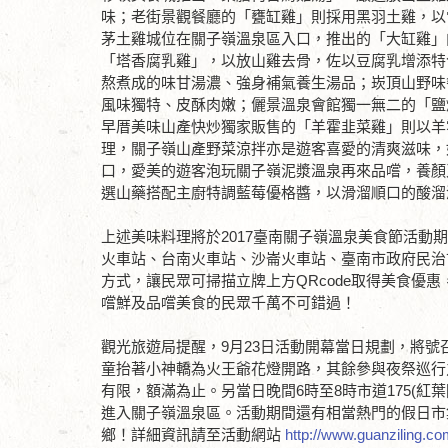
味；老街景觀餐廳的「甕缸雞」則採用黑羽土雞，以
茅土雞城位在關子嶺溫泉區入口，推出的「大缸雞」
「塔香腐乳雞」，以放山雞去骨，佐以豆腐乳增添特
熬煮成的味甘湯濃、強身補氣養生湯品；崁頂山野味
風味獨特、皮酥肉嫩；儷景溫泉會館獨一無二的「鹽
早厝美味山產快炒獨家販售的「羊霍韭菜雞」則以羊
理，關子嶺山產野菜涼拌亦是遊客喜愛的清爽滋味，
口，愛美的遊客泡玩關子嶺泥漿溫泉再來品嚐，養顏
選山藥搭配主廚特調藍莓優格醬，以滑溜順口的酸溜
上述美味料理將於2017臺南關子嶺溫泉美食節活動期間
火車站、台南火車站、沙崙火車站、臺南市政府民治
方式，讓民眾可掃描立牌上方QRcode取得美食優
嚐鮮及品嚐美食的民眾千萬不可錯過！
觀光旅遊局提醒，9月23日活動開幕當日規劃，將號
童抬著小神轎為火王爺花燈開路，其餘參與夜祭巡行
有限，額滿為止。另當日晚間6時至8時市道175(紅
進入關子嶺溫泉區。活動期間還有相當熱門的假日市
鄉！詳細資訊請至活動網站
http://www.guanziling.co