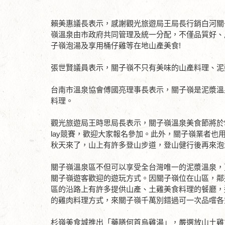
賴美惠議長表示，感謝觀光旅遊局王局長行銷白河關
嶺溫泉由市政府共同管理及統一分配，不僅品質好、
子嶺泡湯及享用桶仔雞等在地山產美食!
張世賢議員表示，關子嶺不只有美味的山產料理、泥
台南市溫泉協會傅國亮理事長表示，關子嶺是泥漿溫
料理。
觀光旅遊局王時思局長表示，關子嶺溫泉美食節將於9/
lay競賽，歡迎大家報名參加。此外，關子嶺業者
秋天來了，山上有許多登山步道，登山健行後再來泡
關子嶺溫泉區不但可以享受全台灣唯一的泥漿溫泉，
關子嶺遊客歡迎的遊玩方式。因關子嶺位在山區，鄰
區的沿路上有許多提供山產、土雞美食料理的餐廳，
的雞肉料理方式，來關子嶺千萬別錯過可一次品嚐各
杉嶺美食城推出「藥膳何首烏雞湯」，嚴選放山土雞