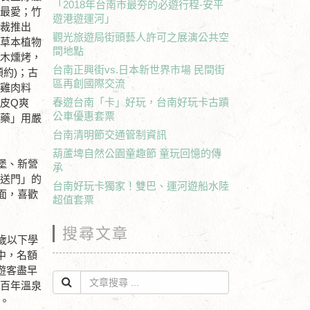
「2018年台南市最夯的必遊行程-安平
的最愛；竹
遊港遊運河」
心裁推出
觀光旅遊局街頭藝人許可之展演公共空
然草本植物
間地點
眼木燻烤，
台南正興街vs.日本新世界市場 民間街
約)；古
區再創國際交流
門雞肉料
春遊台南「卡」好玩，台南好玩卡古蹟
皮Q爽
公車優惠套票
山藥」用嚴
台南清明節交通管制資訊
葫蘆埤自然公園童趣節 童玩回憶的傳
古堡、新營
承
傳送門」的
台南好玩卡獨家！雙巴、運河遊船水陸
面，喜歡
超值套票
搜尋文章
歲以下學
中，名額
請遊客盡早
嶺百年溫泉
。