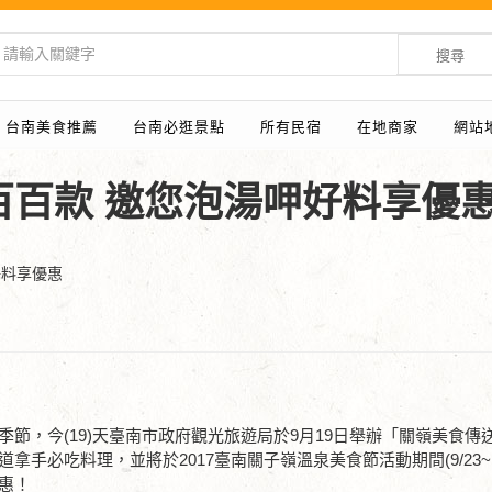
搜尋
台南美食推薦
台南必逛景點
所有民宿
在地商家
網站
百百款 邀您泡湯呷好料享優
好料享優惠
節，今(19)天臺南市政府觀光旅遊局於9月19日舉辦「關嶺美食傳
必吃料理，並將於2017臺南關子嶺溫泉美食節活動期間(9/23~10
惠！