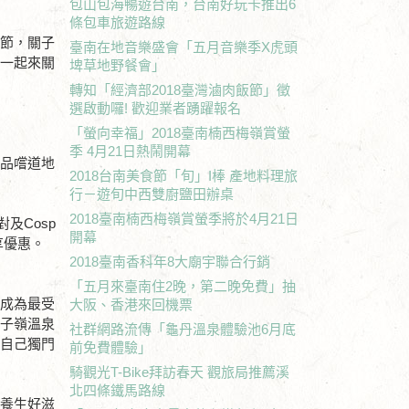
包山包海暢遊台南，台南好玩卡推出6
條包車旅遊路線
季節，關子
臺南在地音樂盛會「五月音樂季X虎頭
間一起來關
埤草地野餐會」
轉知「經濟部2018臺灣滷肉飯節」徵
選啟動囉! 歡迎業者踴躍報名
。
「螢向幸福」2018臺南楠西梅嶺賞螢
季 4月21日熱鬧開幕
來品嚐道地
2018台南美食節「旬」I棒 產地料理旅
行－遊旬中西雙廚鹽田辦桌
2018臺南楠西梅嶺賞螢季將於4月21日
及Cosp
開幕
享優惠。
2018臺南香科年8大廟宇聯合行銷
「五月來臺南住2晚，第二晚免費」抽
，成為最受
大阪、香港來回機票
關子嶺溫泉
社群網路流傳「龜丹溫泉體驗池6月底
有自己獨門
前免費體驗」
騎觀光T-Bike拜訪春天 觀旅局推薦溪
北四條鐵馬路線
的養生好滋