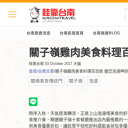
台南旅遊消息
台南民宿首頁
台南旅遊BLOG
關子嶺雞肉美食料理
哇靠台南
03 October 2017 大貓
首頁
/
台南文章
/關子嶺雞肉美食料理百百款 邀您泡湯呷
關嶺美食傳送門
關子嶺
泡湯
時序入秋，天氣逐漸轉涼，正是上山泡湯嚐美食的好季
食推介會，精選關子嶺十家餐廳推出店內最推薦的一道拿手
供美食優惠折扣，讓民眾不但吃好料還能省荷包享優