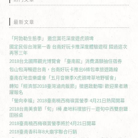
最新文章
「阿勃勒生態季」 邀您賞花深度遊虎頭埤
國定民俗台灣第一香 台南好玩卡推深度體驗遊程 錯過這次
再等三年
2018台北國際觀光博覽會 「臺南館」消費滿額抽住宿券
包山包海暢遊台南，台南好玩卡推出6條包車旅遊路線
臺南在地音樂盛會「五月音樂季X虎頭埤草地野餐會」
轉知「經濟部2018臺灣滷肉飯節」徵選啟動囉! 歡迎業者踴
躍報名
「螢向幸福」2018臺南楠西梅嶺賞螢季 4月21日熱鬧開幕
2018台南美食節「旬」I棒 產地料理旅行－遊旬中西雙廚鹽
田辦桌
2018臺南楠西梅嶺賞螢季將於4月21日開幕
2018臺南香科年8大廟宇聯合行銷