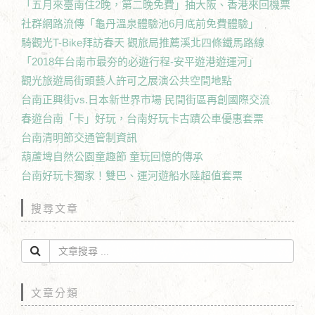
「五月來臺南住2晚，第二晚免費」抽大阪、香港來回機票
社群網路流傳「龜丹溫泉體驗池6月底前免費體驗」
騎觀光T-Bike拜訪春天 觀旅局推薦溪北四條鐵馬路線
「2018年台南市最夯的必遊行程-安平遊港遊運河」
觀光旅遊局街頭藝人許可之展演公共空間地點
台南正興街vs.日本新世界市場 民間街區再創國際交流
春遊台南「卡」好玩，台南好玩卡古蹟公車優惠套票
台南清明節交通管制資訊
葫蘆埤自然公園童趣節 童玩回憶的傳承
台南好玩卡獨家！雙巴、運河遊船水陸超值套票
搜尋文章
文章分類