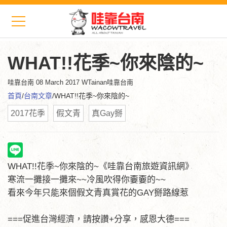
WHAT!!花季~你來陰的~
哇靠台南
08 March 2017 WTainan哇靠台南
首頁
/
台南文章
/WHAT!!花季~你來陰的~
2017花季
假文青
真Gay掰
WHAT!!花季~你來陰的~《哇靠台南旅遊資訊網》
寒流一攤接一攤來~~冷風吹得你嫑嫑的~~
看來今年只能來個假文青真賞花的GAY掰路線惹
===促進台灣經濟，請按讚+分享，感恩大德===