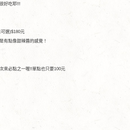
好吃耶!!!
選)$180元
是有點像甜辣醬的感覺！
來必點之一喔!!單點也只要100元