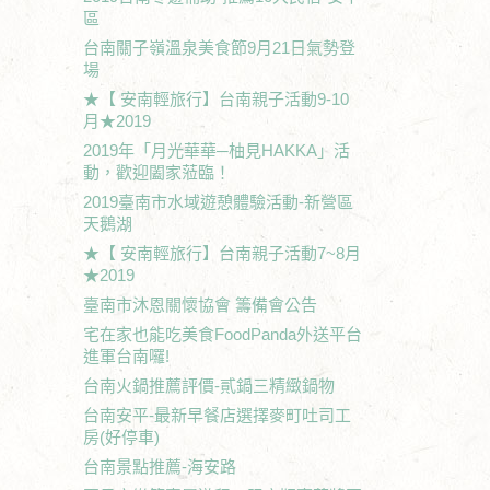
區
台南關子嶺溫泉美食節9月21日氣勢登
場
★【 安南輕旅行】台南親子活動9-10
月★2019
2019年「月光華華─柚見HAKKA」活
動，歡迎闔家蒞臨！
2019臺南市水域遊憩體驗活動-新營區
天鵝湖
★【 安南輕旅行】台南親子活動7~8月
★2019
臺南市沐恩關懷協會 籌備會公告
宅在家也能吃美食FoodPanda外送平台
進軍台南囉!
台南火鍋推薦評價-貳鍋三精緻鍋物
台南安平-最新早餐店選擇麥町吐司工
房(好停車)
台南景點推薦-海安路