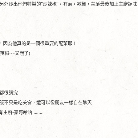
外炒出他們特製的''炒辣椒''，有蔥，辣椒，蒜酥最後加上主廚調味
歡，因為他真的是一個很重要的配菜耶!!
辣椒~~又餓了)
都很講究
飯不只是吃美食，還可以像朋友一樣自在聊天
-豪哥哈哈........