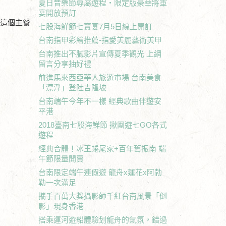
夏日音樂節專屬遊程‧限定版豪華將軍
宴開放預訂
愛這個主餐
七股海鮮節七寶宴7月5日線上開訂
台南指甲彩繪推薦-指愛美麗藝術美甲
台南推出不膩影片宣傳夏季觀光 上網
留言分享抽好禮
前進馬來西亞華人旅遊市場 台南美食
「漂浮」登陸吉隆坡
台南端午今年不一樣 經典歌曲伴遊安
平港
2018臺南七股海鮮節 揪團遊七GO各式
遊程
經典合體！冰王蜷尾家+百年舊振南 端
午節限量開賣
台南限定端午連假遊 龍舟x蓮花x阿勃
勒一次滿足
攜手百萬大獎攝影師千紅台南風景「倒
影」現身香港
搭乘運河遊船體驗划龍舟的氣氛，錯過