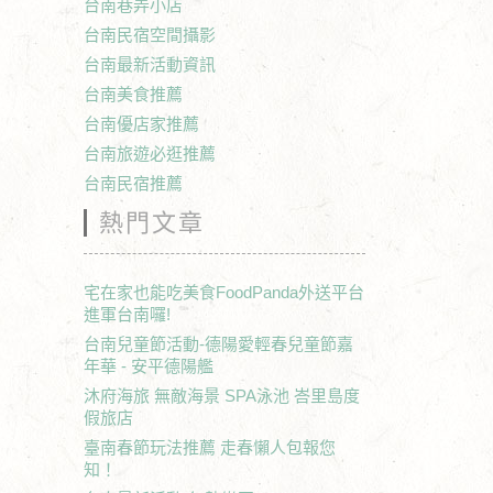
台南巷弄小店
台南民宿空間攝影
台南最新活動資訊
台南美食推薦
台南優店家推薦
台南旅遊必逛推薦
台南民宿推薦
熱門文章
宅在家也能吃美食FoodPanda外送平台
進軍台南囉!
台南兒童節活動-德陽愛輕春兒童節嘉
年華 - 安平德陽艦
沐府海旅 無敵海景 SPA泳池 峇里島度
假旅店
臺南春節玩法推薦 走春懶人包報您
知！