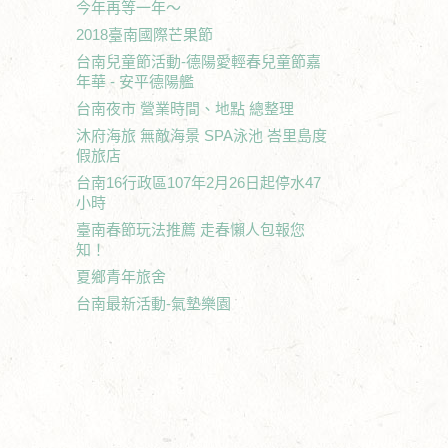
今年再等一年～
2018臺南國際芒果節
台南兒童節活動-德陽愛輕春兒童節嘉
年華 - 安平德陽艦
台南夜市 營業時間、地點 總整理
沐府海旅 無敵海景 SPA泳池 峇里島度
假旅店
台南16行政區107年2月26日起停水47
小時
臺南春節玩法推薦 走春懶人包報您
知！
夏鄉青年旅舍
台南最新活動-氣墊樂園