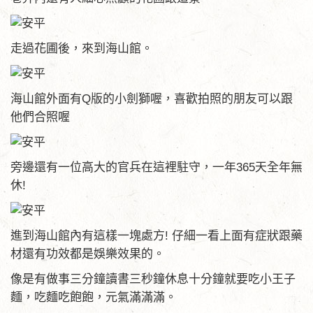
走過花圃後，來到海山館。
海山館外面有Q版的小劍獅喔，喜歡拍照的朋友可以跟
他們合照喔
旁邊還有一位高大的官兵在這裡駐守，一年365天全年無
休!
進到海山館內有這樣一塊處方! 仔細一看上面有症狀跟藥
材還有功效都是娛樂效果的。
像是有做事三分鐘讀書三秒鐘休息十分鐘就要吃小王子
麵，吃麵吃飽飽，元氣滿滿滿。