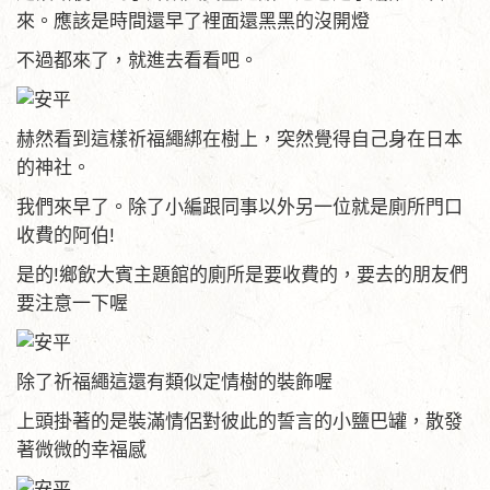
來。應該是時間還早了裡面還黑黑的沒開燈
不過都來了，就進去看看吧。
赫然看到這樣祈福繩綁在樹上，突然覺得自己身在日本
的神社。
我們來早了。除了小編跟同事以外另一位就是廁所門口
收費的阿伯!
是的!鄉飲大賓主題館的廁所是要收費的，要去的朋友們
要注意一下喔
除了祈福繩這還有類似定情樹的裝飾喔
上頭掛著的是裝滿情侶對彼此的誓言的小鹽巴罐，散發
著微微的幸福感