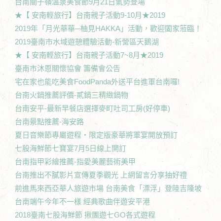
台南關子嶺溫泉美食節9月21日氣勢登場
★【 安南輕旅行】台南親子活動9-10月★2019
2019年「月光華華─柚見HAKKA」活動，歡迎闔家蒞臨！
2019臺南市水域遊憩體驗活動-新營區天鵝湖
★【 安南輕旅行】台南親子活動7~8月★2019
臺南市沐恩關懷協會 籌備會公告
宅在家也能吃美食FoodPanda外送平台進軍台南囉!
台南火鍋推薦評價-貳鍋三精緻鍋物
台南安平-最新早餐店選擇麥町吐司工房(好停車)
台南景點推薦-海安路
夏日音樂節專屬遊程‧限定版豪華將軍宴開放預訂
七股海鮮節七寶宴7月5日線上開訂
台南指甲彩繪推薦-指愛美麗藝術美甲
台南推出不膩影片宣傳夏季觀光 上網留言分享抽好禮
前進馬來西亞華人旅遊市場 台南美食「漂浮」登陸吉隆坡
台南端午今年不一樣 經典歌曲伴遊安平港
2018臺南七股海鮮節 揪團遊七GO各式遊程