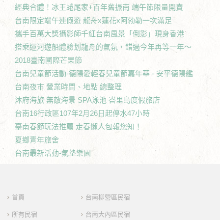
經典合體！冰王蜷尾家+百年舊振南 端午節限量開賣
台南限定端午連假遊 龍舟x蓮花x阿勃勒一次滿足
攜手百萬大獎攝影師千紅台南風景「倒影」現身香港
搭乘運河遊船體驗划龍舟的氣氛，錯過今年再等一年～
2018臺南國際芒果節
台南兒童節活動-德陽愛輕春兒童節嘉年華 - 安平德陽艦
台南夜市 營業時間、地點 總整理
沐府海旅 無敵海景 SPA泳池 峇里島度假旅店
台南16行政區107年2月26日起停水47小時
臺南春節玩法推薦 走春懶人包報您知！
夏鄉青年旅舍
台南最新活動-氣墊樂園
首頁
台南柳營區民宿
所有民宿
台南大內區民宿