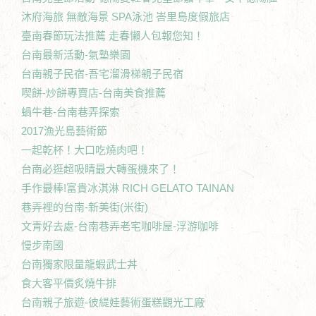
沐府海旅 無敵海景 SPA泳池 峇里島度假旅店
臺南春節玩法推薦 走春懶人包報您知！
台南最新活動-氣墊樂園
台南親子民宿-吾宅溜滑梯親子民宿
喫餅-炒餅專賣店-台南美食推薦
蝸牛巷-台南巷弄探索
2017漁光島藝術節
一起乾杯！大口吃燒肉吧！
台南必逛超吸睛最大轉蛋機來了！
手作最棒!富貴冰淇淋 RICH GELATO TAINAN
巷弄裡的台南-新美街(米街)
文青好去處-台南巷弄老宅咖啡屋-浮游咖啡
慢步南國
台南獨家限量龍蝦武士丼
食大客平價炙燒牛排
台南親子旅遊-彼緹娃藝術蛋糕觀光工廠