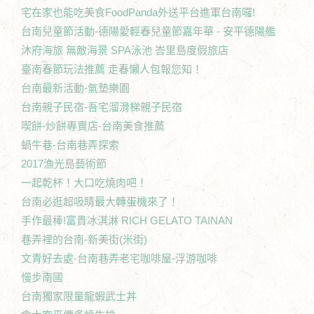
宅在家也能吃美食FoodPanda外送平台進軍台南囉!
台南兒童節活動-德陽愛輕春兒童節嘉年華 - 安平德陽艦
沐府海旅 無敵海景 SPA泳池 峇里島度假旅店
臺南春節玩法推薦 走春懶人包報您知！
台南最新活動-氣墊樂園
台南親子民宿-吾宅溜滑梯親子民宿
喫餅-炒餅專賣店-台南美食推薦
蝸牛巷-台南巷弄探索
2017漁光島藝術節
一起乾杯！大口吃燒肉吧！
台南必逛超吸睛最大轉蛋機來了！
手作最棒!富貴冰淇淋 RICH GELATO TAINAN
巷弄裡的台南-新美街(米街)
文青好去處-台南巷弄老宅咖啡屋-浮游咖啡
慢步南國
台南獨家限量龍蝦武士丼