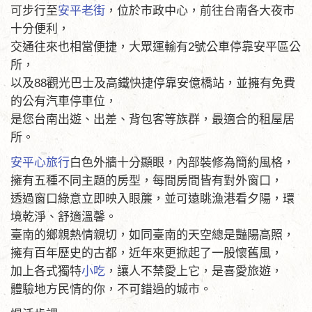
可步行至
安平老街
，位於市政中心，前往台南各大夜市
十分便利，
交通往來也相當便捷，大眾運輸有2號公車停靠安平區公
所，
以及88觀光巴士及高鐵快捷停靠安億橋站，並擁有免費
的公有汽車停車位，
是您台南出遊、出差、背包客等族群，最適合的租屋居
所。
安平心旅行
白色外牆十分顯眼，內部裝修為簡約風格，
擁有五種不同主題的房型，每間房間皆有對外窗口，
透過窗口綠意立即映入眼簾，並可遠眺漁港看夕陽，環
境乾淨、舒適溫馨。
臺南的鄉親熱情親切，如同臺南的天空總是豔陽高照，
擁有百年歷史的古都，近年來更掀起了一股懷舊風，
加上各式獨特
小吃
，讓人不禁愛上它，是喜愛旅遊，
體驗地方民情的你，不可錯過的城市。