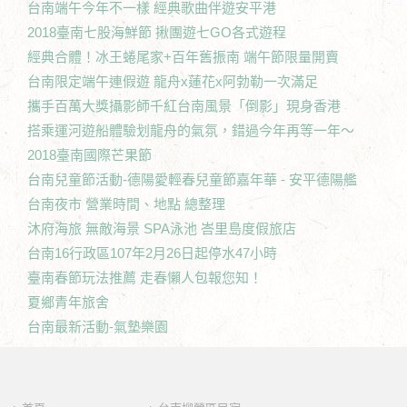
台南端午今年不一樣 經典歌曲伴遊安平港
2018臺南七股海鮮節 揪團遊七GO各式遊程
經典合體！冰王蜷尾家+百年舊振南 端午節限量開賣
台南限定端午連假遊 龍舟x蓮花x阿勃勒一次滿足
攜手百萬大獎攝影師千紅台南風景「倒影」現身香港
搭乘運河遊船體驗划龍舟的氣氛，錯過今年再等一年～
2018臺南國際芒果節
台南兒童節活動-德陽愛輕春兒童節嘉年華 - 安平德陽艦
台南夜市 營業時間、地點 總整理
沐府海旅 無敵海景 SPA泳池 峇里島度假旅店
台南16行政區107年2月26日起停水47小時
臺南春節玩法推薦 走春懶人包報您知！
夏鄉青年旅舍
台南最新活動-氣墊樂園