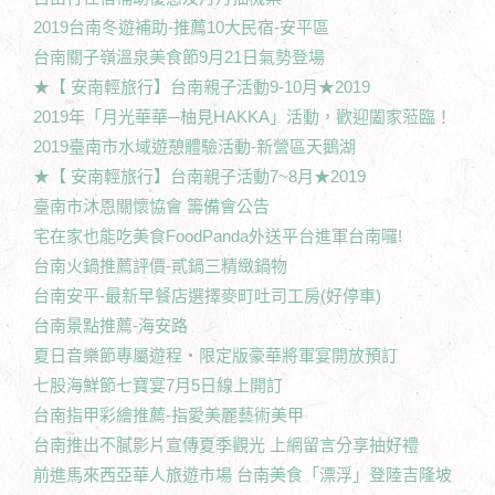
2019台南冬遊補助-推薦10大民宿-安平區
台南關子嶺溫泉美食節9月21日氣勢登場
★【 安南輕旅行】台南親子活動9-10月★2019
2019年「月光華華─柚見HAKKA」活動，歡迎闔家蒞臨！
2019臺南市水域遊憩體驗活動-新營區天鵝湖
★【 安南輕旅行】台南親子活動7~8月★2019
臺南市沐恩關懷協會 籌備會公告
宅在家也能吃美食FoodPanda外送平台進軍台南囉!
台南火鍋推薦評價-貳鍋三精緻鍋物
台南安平-最新早餐店選擇麥町吐司工房(好停車)
台南景點推薦-海安路
夏日音樂節專屬遊程‧限定版豪華將軍宴開放預訂
七股海鮮節七寶宴7月5日線上開訂
台南指甲彩繪推薦-指愛美麗藝術美甲
台南推出不膩影片宣傳夏季觀光 上網留言分享抽好禮
前進馬來西亞華人旅遊市場 台南美食「漂浮」登陸吉隆坡