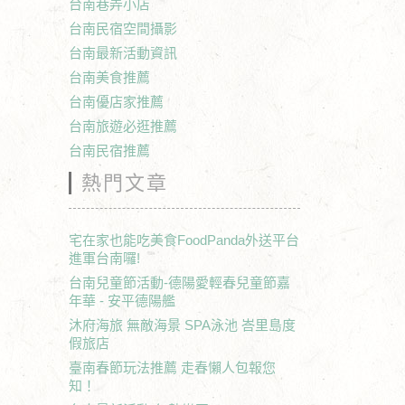
台南巷弄小店
台南民宿空間攝影
台南最新活動資訊
台南美食推薦
台南優店家推薦
台南旅遊必逛推薦
台南民宿推薦
熱門文章
宅在家也能吃美食FoodPanda外送平台
進軍台南囉!
台南兒童節活動-德陽愛輕春兒童節嘉
年華 - 安平德陽艦
沐府海旅 無敵海景 SPA泳池 峇里島度
假旅店
臺南春節玩法推薦 走春懶人包報您
知！