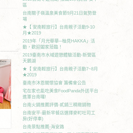
區
台南關子嶺溫泉美食節9月21日氣勢登
場
★【 安南輕旅行】台南親子活動9-10
月★2019
2019年「月光華華─柚見HAKKA」活
動，歡迎闔家蒞臨！
2019臺南市水域遊憩體驗活動-新營區
天鵝湖
★【 安南輕旅行】台南親子活動7~8月
★2019
臺南市沐恩關懷協會 籌備會公告
宅在家也能吃美食FoodPanda外送平台
進軍台南囉!
台南火鍋推薦評價-貳鍋三精緻鍋物
台南安平-最新早餐店選擇麥町吐司工
房(好停車)
台南景點推薦-海安路