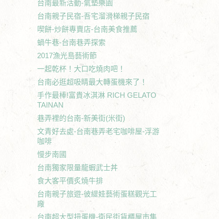
台南最新活動-氣墊樂園
台南親子民宿-吾宅溜滑梯親子民宿
喫餅-炒餅專賣店-台南美食推薦
蝸牛巷-台南巷弄探索
2017漁光島藝術節
一起乾杯！大口吃燒肉吧！
台南必逛超吸睛最大轉蛋機來了！
手作最棒!富貴冰淇淋 RICH GELATO
TAINAN
巷弄裡的台南-新美街(米街)
文青好去處-台南巷弄老宅咖啡屋-浮游
咖啡
慢步南國
台南獨家限量龍蝦武士丼
食大客平價炙燒牛排
台南親子旅遊-彼緹娃藝術蛋糕觀光工
廠
台南超大型扭蛋機-衛民街貨櫃屋市集