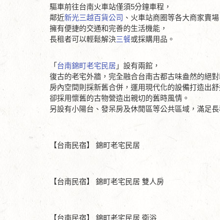
驅車前往台南火車站僅須5分鐘車程，
鄰近
新光三越百貨公司
、火車站商圈等各大商家賣場
擁有便捷的交通和完善的生活機能，
長租者可以輕鬆解決
三餐
或採購用品。
「
台南錦町老宅民居
」設有兩館，
復古的老宅外牆，完全融合台南古都古味盎然的絕對
房內空間則採新舊合併，運用現代化的設備打造出舒
卻採用懷舊的古物營造出親切的舊時風情。
另設有小陽台、發呆房及休閒區等公共區域，滿足長
【台南民宿】 錦町老宅民居
【台南民宿】 錦町老宅民居 雙人房
【台南民宿】 錦町老宅民居 衛浴