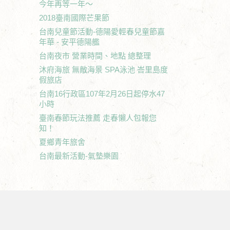
今年再等一年～
2018臺南國際芒果節
台南兒童節活動-德陽愛輕春兒童節嘉
年華 - 安平德陽艦
台南夜市 營業時間、地點 總整理
沐府海旅 無敵海景 SPA泳池 峇里島度
假旅店
台南16行政區107年2月26日起停水47
小時
臺南春節玩法推薦 走春懶人包報您
知！
夏鄉青年旅舍
台南最新活動-氣墊樂園