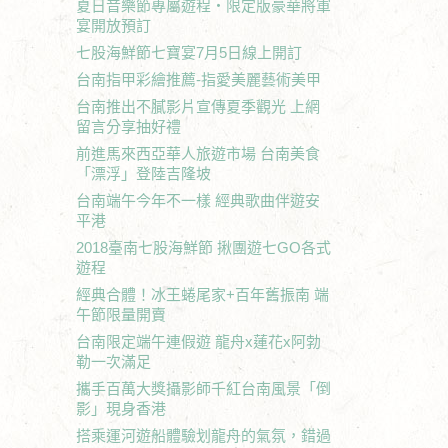
夏日音樂節專屬遊程‧限定版豪華將軍
宴開放預訂
七股海鮮節七寶宴7月5日線上開訂
台南指甲彩繪推薦-指愛美麗藝術美甲
台南推出不膩影片宣傳夏季觀光 上網
留言分享抽好禮
前進馬來西亞華人旅遊市場 台南美食
「漂浮」登陸吉隆坡
台南端午今年不一樣 經典歌曲伴遊安
平港
2018臺南七股海鮮節 揪團遊七GO各式
遊程
經典合體！冰王蜷尾家+百年舊振南 端
午節限量開賣
台南限定端午連假遊 龍舟x蓮花x阿勃
勒一次滿足
攜手百萬大獎攝影師千紅台南風景「倒
影」現身香港
搭乘運河遊船體驗划龍舟的氣氛，錯過