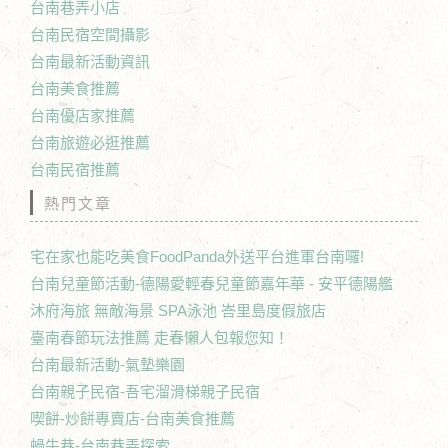
台南巷弄小店
台南民宿空間攝影
台南最新活動資訊
台南美食推薦
台南優店家推薦
台南旅遊必逛推薦
台南民宿推薦
熱門文章
宅在家也能吃美食FoodPanda外送平台進軍台南囉!
台南兒童節活動-德陽愛輕春兒童節嘉年華 - 安平德陽艦
沐府海旅 無敵海景 SPA泳池 峇里島度假旅店
臺南春節玩法推薦 走春懶人包報您知！
台南最新活動-氣墊樂園
台南親子民宿-吾宅溜滑梯親子民宿
喫餅-炒餅專賣店-台南美食推薦
蝸牛巷-台南巷弄探索