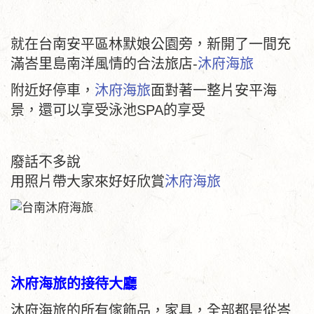
就在台南安平區林默娘公園旁，新開了一間充
滿峇里島南洋風情的合法旅店-
沐府海旅
附近好停車，
沐府海旅
面對著一整片安平海
景，還可以享受泳池SPA的享受
廢話不多說
用照片帶大家來好好欣賞
沐府海旅
沐府海旅的接待大廳
沐府海旅的所有傢飾品，家具，全部都是從峇