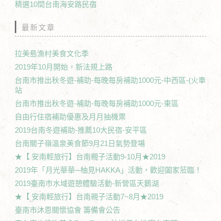
精選10間台南海安路民宿
最新文章
拉美島漁村美食文化季
2019年10月開始，新法規上路
台南市推出秋冬遊-補助-每晚每房補助1000元-中西區-(火車
站
台南市推出秋冬遊-補助-每晚每房補助1000元-東區
自由行住宿補助優惠及月月抽機票
2019台南冬遊補助-推薦10大民宿-安平區
台南關子嶺溫泉美食節9月21日氣勢登場
★【 安南輕旅行】台南親子活動9-10月★2019
2019年「月光華華─柚見HAKKA」活動，歡迎闔家蒞臨！
2019臺南市水域遊憩體驗活動-新營區天鵝湖
★【 安南輕旅行】台南親子活動7~8月★2019
臺南市沐恩關懷協會 籌備會公告