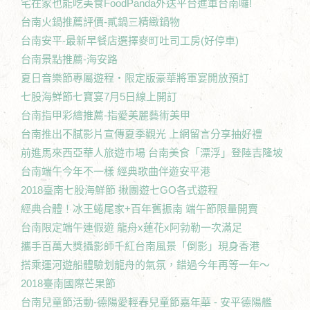
宅在家也能吃美食FoodPanda外送平台進軍台南囉!
台南火鍋推薦評價-貳鍋三精緻鍋物
台南安平-最新早餐店選擇麥町吐司工房(好停車)
台南景點推薦-海安路
夏日音樂節專屬遊程‧限定版豪華將軍宴開放預訂
七股海鮮節七寶宴7月5日線上開訂
台南指甲彩繪推薦-指愛美麗藝術美甲
台南推出不膩影片宣傳夏季觀光 上網留言分享抽好禮
前進馬來西亞華人旅遊市場 台南美食「漂浮」登陸吉隆坡
台南端午今年不一樣 經典歌曲伴遊安平港
2018臺南七股海鮮節 揪團遊七GO各式遊程
經典合體！冰王蜷尾家+百年舊振南 端午節限量開賣
台南限定端午連假遊 龍舟x蓮花x阿勃勒一次滿足
攜手百萬大獎攝影師千紅台南風景「倒影」現身香港
搭乘運河遊船體驗划龍舟的氣氛，錯過今年再等一年～
2018臺南國際芒果節
台南兒童節活動-德陽愛輕春兒童節嘉年華 - 安平德陽艦