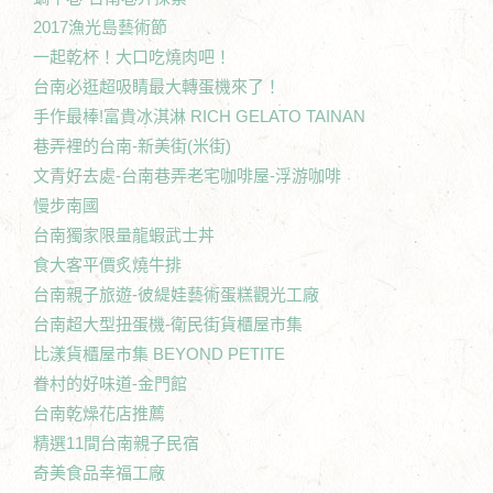
2017漁光島藝術節
一起乾杯！大口吃燒肉吧！
台南必逛超吸睛最大轉蛋機來了！
手作最棒!富貴冰淇淋 RICH GELATO TAINAN
巷弄裡的台南-新美街(米街)
文青好去處-台南巷弄老宅咖啡屋-浮游咖啡
慢步南國
台南獨家限量龍蝦武士丼
食大客平價炙燒牛排
台南親子旅遊-彼緹娃藝術蛋糕觀光工廠
台南超大型扭蛋機-衛民街貨櫃屋市集
比漾貨櫃屋市集 BEYOND PETITE
眷村的好味道-金門館
台南乾燥花店推薦
精選11間台南親子民宿
奇美食品幸福工廠