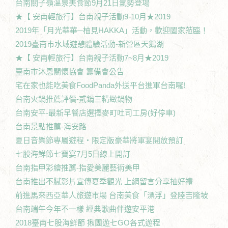
台南關子嶺溫泉美食節9月21日氣勢登場
★【 安南輕旅行】台南親子活動9-10月★2019
2019年「月光華華─柚見HAKKA」活動，歡迎闔家蒞臨！
2019臺南市水域遊憩體驗活動-新營區天鵝湖
★【 安南輕旅行】台南親子活動7~8月★2019
臺南市沐恩關懷協會 籌備會公告
宅在家也能吃美食FoodPanda外送平台進軍台南囉!
台南火鍋推薦評價-貳鍋三精緻鍋物
台南安平-最新早餐店選擇麥町吐司工房(好停車)
台南景點推薦-海安路
夏日音樂節專屬遊程‧限定版豪華將軍宴開放預訂
七股海鮮節七寶宴7月5日線上開訂
台南指甲彩繪推薦-指愛美麗藝術美甲
台南推出不膩影片宣傳夏季觀光 上網留言分享抽好禮
前進馬來西亞華人旅遊市場 台南美食「漂浮」登陸吉隆坡
台南端午今年不一樣 經典歌曲伴遊安平港
2018臺南七股海鮮節 揪團遊七GO各式遊程