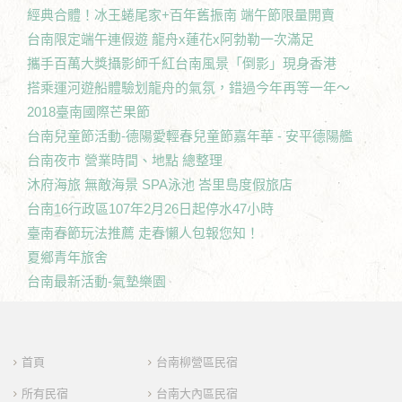
經典合體！冰王蜷尾家+百年舊振南 端午節限量開賣
台南限定端午連假遊 龍舟x蓮花x阿勃勒一次滿足
攜手百萬大獎攝影師千紅台南風景「倒影」現身香港
搭乘運河遊船體驗划龍舟的氣氛，錯過今年再等一年～
2018臺南國際芒果節
台南兒童節活動-德陽愛輕春兒童節嘉年華 - 安平德陽艦
台南夜市 營業時間、地點 總整理
沐府海旅 無敵海景 SPA泳池 峇里島度假旅店
台南16行政區107年2月26日起停水47小時
臺南春節玩法推薦 走春懶人包報您知！
夏鄉青年旅舍
台南最新活動-氣墊樂園
首頁
台南柳營區民宿
所有民宿
台南大內區民宿