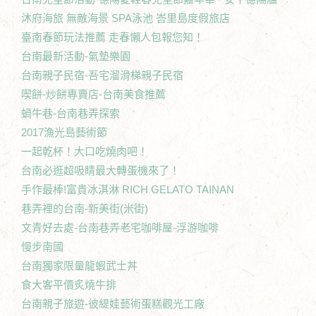
沐府海旅 無敵海景 SPA泳池 峇里島度假旅店
臺南春節玩法推薦 走春懶人包報您知！
台南最新活動-氣墊樂園
台南親子民宿-吾宅溜滑梯親子民宿
喫餅-炒餅專賣店-台南美食推薦
蝸牛巷-台南巷弄探索
2017漁光島藝術節
一起乾杯！大口吃燒肉吧！
台南必逛超吸睛最大轉蛋機來了！
手作最棒!富貴冰淇淋 RICH GELATO TAINAN
巷弄裡的台南-新美街(米街)
文青好去處-台南巷弄老宅咖啡屋-浮游咖啡
慢步南國
台南獨家限量龍蝦武士丼
食大客平價炙燒牛排
台南親子旅遊-彼緹娃藝術蛋糕觀光工廠