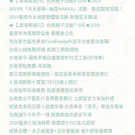
★【 安南輕旅行】台南親子活動9-10月★2019
2019年「月光華華─柚見HAKKA」活動，歡迎闔家蒞臨！
2019臺南市水域遊憩體驗活動-新營區天鵝湖
★【 安南輕旅行】台南親子活動7~8月★2019
臺南市沐恩關懷協會 籌備會公告
宅在家也能吃美食FoodPanda外送平台進軍台南囉!
台南火鍋推薦評價-貳鍋三精緻鍋物
台南安平-最新早餐店選擇麥町吐司工房(好停車)
台南景點推薦-海安路
夏日音樂節專屬遊程‧限定版豪華將軍宴開放預訂
七股海鮮節七寶宴7月5日線上開訂
台南指甲彩繪推薦-指愛美麗藝術美甲
台南推出不膩影片宣傳夏季觀光 上網留言分享抽好禮
前進馬來西亞華人旅遊市場 台南美食「漂浮」登陸吉隆坡
台南端午今年不一樣 經典歌曲伴遊安平港
2018臺南七股海鮮節 揪團遊七GO各式遊程
經典合體！冰王蜷尾家+百年舊振南 端午節限量開賣