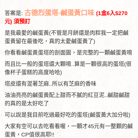
古德烈蛋塔-鹹蛋黃口味
答案是:
(1盒6入$270
元) 須預訂
是我最愛的鹹蛋黃(不管是月餅還是肉粽我一定把鹹
蛋黃留在最後吃，真的太愛鹹蛋黃了)
你看看鹹蛋黃蛋塔的剖面圖，是完整的一顆鹹蛋黃唷
而且比一般的蛋塔還大顆唷..算是一顆很高的蛋塔(很
像杯子蛋糕的高度哈哈)
塔皮還有混著芝麻..所以有芝麻的香味
油油亮亮的鹹蛋黃配上甜而不膩的紅豆泥..鹹甜鹹甜
的真的是太好吃了
可以說是我目前吃過最好吃的蛋塔(鹹蛋黃大加分啦)
大家有空可以去吃看看喔，一顆才45元有一整顆的鹹
蛋黃，CP值很高耶!!