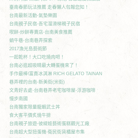
臺南春節玩法推薦 走春懶人包報您知！
台南最新活動-氣墊樂園
台南親子民宿-吾宅溜滑梯親子民宿
喫餅-炒餅專賣店-台南美食推薦
蝸牛巷-台南巷弄探索
2017漁光島藝術節
一起乾杯！大口吃燒肉吧！
台南必逛超吸睛最大轉蛋機來了！
手作最棒!富貴冰淇淋 RICH GELATO TAINAN
巷弄裡的台南-新美街(米街)
文青好去處-台南巷弄老宅咖啡屋-浮游咖啡
慢步南國
台南獨家限量龍蝦武士丼
食大客平價炙燒牛排
台南親子旅遊-彼緹娃藝術蛋糕觀光工廠
台南超大型扭蛋機-衛民街貨櫃屋市集