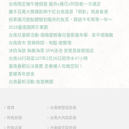
台南限定端午連假遊 龍舟x蓮花x阿勃勒一次滿足
攜手百萬大獎攝影師千紅台南風景「倒影」現身香港
搭乘運河遊船體驗划龍舟的氣氛，錯過今年再等一年～
2018臺南國際芒果節
台南兒童節活動-德陽愛輕春兒童節嘉年華 - 安平德陽艦
台南夜市 營業時間、地點 總整理
沐府海旅 無敵海景 SPA泳池 峇里島度假旅店
台南16行政區107年2月26日起停水47小時
臺南春節玩法推薦 走春懶人包報您知！
夏鄉青年旅舍
台南最新活動-氣墊樂園
首頁
台南柳營區民宿
所有民宿
台南大內區民宿
所有店家
台南麻豆區民宿