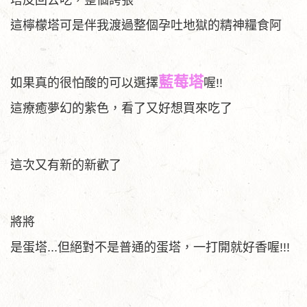
塔皮回去吃，整個誇張
這檸檬塔可是伴我渡過整個孕吐地獄的精神糧食阿
藍莓塔
如果真的很怕酸的可以選擇
喔!!
這療癒夢幻的紫色，看了又好想買來吃了
這次又有新的新歡了
將將
是蛋塔...但絕對不是普通的蛋塔，一打開就好香喔!!!