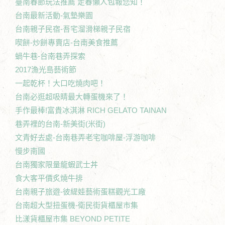
臺南春節玩法推薦 走春懶人包報您知！
台南最新活動-氣墊樂園
台南親子民宿-吾宅溜滑梯親子民宿
喫餅-炒餅專賣店-台南美食推薦
蝸牛巷-台南巷弄探索
2017漁光島藝術節
一起乾杯！大口吃燒肉吧！
台南必逛超吸睛最大轉蛋機來了！
手作最棒!富貴冰淇淋 RICH GELATO TAINAN
巷弄裡的台南-新美街(米街)
文青好去處-台南巷弄老宅咖啡屋-浮游咖啡
慢步南國
台南獨家限量龍蝦武士丼
食大客平價炙燒牛排
台南親子旅遊-彼緹娃藝術蛋糕觀光工廠
台南超大型扭蛋機-衛民街貨櫃屋市集
比漾貨櫃屋市集 BEYOND PETITE