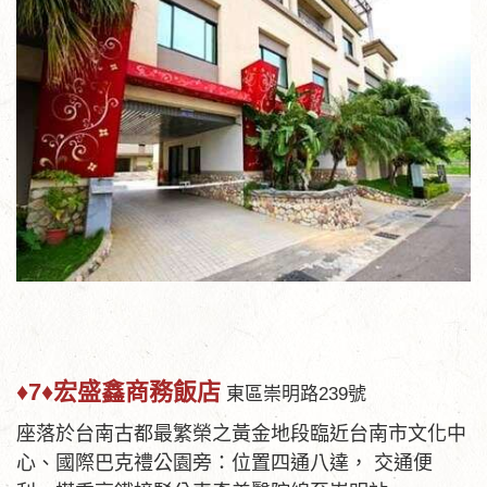
♦7♦宏盛鑫商務飯店
東區崇明路239號
座落於台南古都最繁榮之黃金地段臨近台南市文化中
心、國際巴克禮公園旁：位置四通八達， 交通便