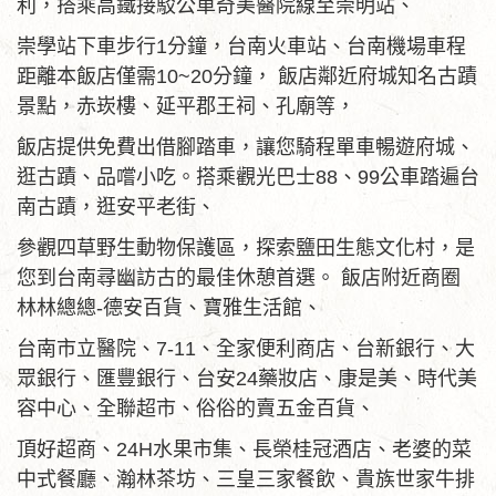
利，搭乘高鐵接駁公車奇美醫院線至崇明站、
崇學站下車步行1分鐘，台南火車站、台南機場車程
距離本飯店僅需10~20分鐘， 飯店鄰近府城知名古蹟
景點，赤崁樓、延平郡王祠、孔廟等，
飯店提供免費出借腳踏車，讓您騎程單車暢遊府城、
逛古蹟、品嚐小吃。搭乘觀光巴士88、99公車踏遍台
南古蹟，逛安平老街、
參觀四草野生動物保護區，探索鹽田生態文化村，是
您到台南尋幽訪古的最佳休憩首選。 飯店附近商圈
林林總總-德安百貨、寶雅生活館、
台南市立醫院、7-11、全家便利商店、台新銀行、大
眾銀行、匯豐銀行、台安24藥妝店、康是美、時代美
容中心、全聯超市、俗俗的賣五金百貨、
頂好超商、24H水果市集、長榮桂冠酒店、老婆的菜
中式餐廳、瀚林茶坊、三皇三家餐飲、貴族世家牛排