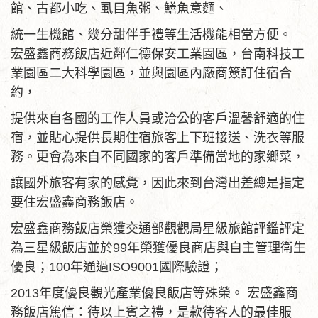
館、古都小吃、虱目魚粥、鱔魚意麵、
統一生機館、幾分甜伴手禮等生活機能相當方便。
宏盛鑫商務飯店近鄰仁德保安工業園區，台南科技工
業園區二大科學園區，並與園區內廠商簽訂住宿合
約，
提供來自各國的工作人員或洽公的客戶溫馨舒適的住
宿，並貼心提供長期住宿旅客上下班接送、洗衣等服
務。更會為來自不同國家的客戶準備當地的家鄉菜，
讓國外旅客有家的感覺，因此來到台灣出差總是指定
要住宏盛鑫商務飯店。
宏盛鑫商務飯店榮獲交通部觀觀局星級旅館評鑑評定
為三星級飯店並於99年榮獲優良商店與自主管理衛生
優良；100年通過ISO9001國際驗證；
2013年度優良觀光產業優良飯店等殊榮。 宏盛鑫商
務飯店篤信：待以上賓之禮，是款待客人的最佳服