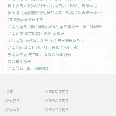
攜手百萬大獎攝影師千紅台南風景「倒影」現身香港
搭乘運河遊船體驗划龍舟的氣氛，錯過今年再等一年～
2018臺南國際芒果節
台南兒童節活動-德陽愛輕春兒童節嘉年華 - 安平德陽艦
台南夜市 營業時間、地點 總整理
沐府海旅 無敵海景 SPA泳池 峇里島度假旅店
台南16行政區107年2月26日起停水47小時
臺南春節玩法推薦 走春懶人包報您知！
夏鄉青年旅舍
台南最新活動-氣墊樂園
首頁
台南柳營區民宿
所有民宿
台南大內區民宿
所有店家
台南麻豆區民宿