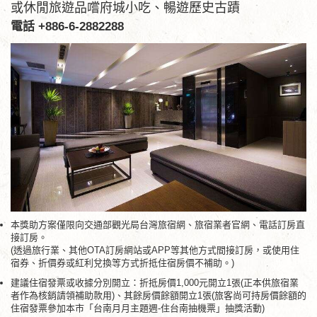
或休閒旅遊品嚐府城小吃、暢遊歷史古蹟
電話 +886-6-2882288
本獎助方案僅限向交通部觀光局台灣旅宿網、旅宿業者官網、電話訂房直
接訂房。
(透過旅行業、其他OTA訂房網站或APP等其他方式間接訂房，或使用住
宿券、折價券或紅利兌換等方式折抵住宿房價不補助。)
建議住宿發票或收據分別開立：折抵房價1,000元開立1張(正本供旅宿業
者作為核銷請領補助款用)、其餘房價餘額開立1張(旅客尚可持房價餘額的
住宿發票參加本市「台南月月主題週-住台南抽機票」抽獎活動)