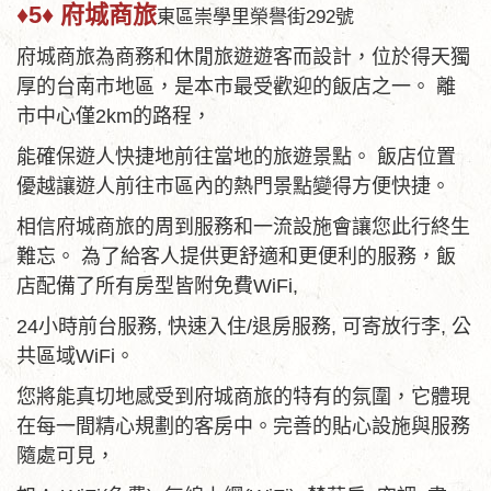
♦5♦ 府城商旅
東區崇學里榮譽街292號
府城商旅為商務和休閒旅遊遊客而設計，位於得天獨
厚的台南市地區，是本市最受歡迎的飯店之一。 離
市中心僅2km的路程，
能確保遊人快捷地前往當地的旅遊景點。 飯店位置
優越讓遊人前往市區內的熱門景點變得方便快捷。
相信府城商旅的周到服務和一流設施會讓您此行終生
難忘。 為了給客人提供更舒適和更便利的服務，飯
店配備了所有房型皆附免費WiFi,
24小時前台服務, 快速入住/退房服務, 可寄放行李, 公
共區域WiFi。
您將能真切地感受到府城商旅的特有的氛圍，它體現
在每一間精心規劃的客房中。完善的貼心設施與服務
隨處可見，