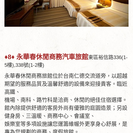
♦8♦
永華春休閒商務汽車旅館
東區裕信路336(1-
5樓),338號(1-2樓)
永華春休閒商務旅館位於台南仁德交流道旁，以超越
期望的服務品質及溫馨舒適的設備來迎接貴客。臨近
高鐵、
機場、南科、路竹科是洽商、休閒的絕佳住宿選擇。
館內除提供舒適的客房外尚有優雅的庭園造景；另設
健身房、三溫暖、商務中心、會議室、
娛樂室等多項設施讓您運籌維幄外更享身心舒展，是
專為您規劃的商務、度假旅館。