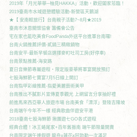
2019年「月光華華─柚見HAKKA」活動，歡迎闔家蒞臨！
2019臺南市水域遊憩體驗活動-新營區天鵝湖
★【 安南輕旅行】台南親子活動7~8月★2019
臺南市沐恩關懷協會 籌備會公告
宅在家也能吃美食FoodPanda外送平台進軍台南囉!
台南火鍋推薦評價-貳鍋三精緻鍋物
台南安平-最新早餐店選擇麥町吐司工房(好停車)
台南景點推薦-海安路
夏日音樂節專屬遊程‧限定版豪華將軍宴開放預訂
七股海鮮節七寶宴7月5日線上開訂
台南指甲彩繪推薦-指愛美麗藝術美甲
台南推出不膩影片宣傳夏季觀光 上網留言分享抽好禮
前進馬來西亞華人旅遊市場 台南美食「漂浮」登陸吉隆坡
台南端午今年不一樣 經典歌曲伴遊安平港
2018臺南七股海鮮節 揪團遊七GO各式遊程
經典合體！冰王蜷尾家+百年舊振南 端午節限量開賣
台南限定端午連假遊 龍舟x蓮花x阿勃勒一次滿足