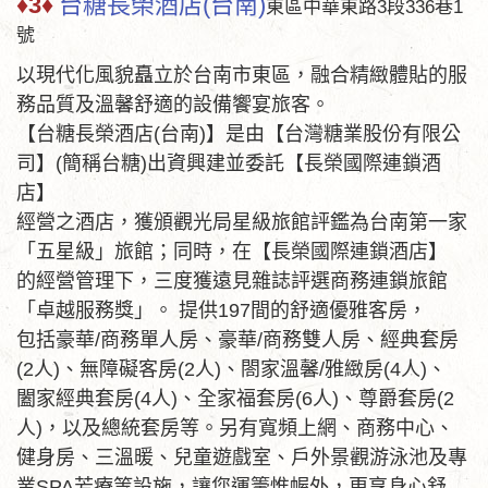
♦3♦
台糖長榮酒店(台南)
東區中華東路3段336巷1
號
以現代化風貌矗立於台南市東區，融合精緻體貼的服
務品質及溫馨舒適的設備饗宴旅客。
【台糖長榮酒店(台南)】是由【台灣糖業股份有限公
司】(簡稱台糖)出資興建並委託【長榮國際連鎖酒
店】
經營之酒店，獲頒觀光局星級旅館評鑑為台南第一家
「五星級」旅館；同時，在【長榮國際連鎖酒店】
的經營管理下，三度獲遠見雜誌評選商務連鎖旅館
「卓越服務獎」。 提供197間的舒適優雅客房，
包括豪華/商務單人房、豪華/商務雙人房、經典套房
(2人)、無障礙客房(2人)、閤家溫馨/雅緻房(4人)、
闔家經典套房(4人)、全家福套房(6人)、尊爵套房(2
人)，以及總統套房等。另有寬頻上網、商務中心、
健身房、三溫暖、兒童遊戲室、戶外景觀游泳池及專
業SPA芳療等設施，讓您運籌惟幄外，更享身心舒