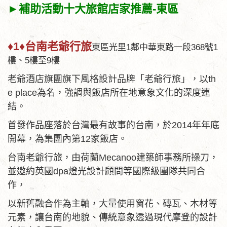
►補助活動十大旅館店家推薦-東區
♦1♦
台南老爺行旅
東區光里1鄰中華東路一段368號1
樓、5樓至9樓
老爺酒店旗團旗下風格設計品牌「老爺行旅」，以th
e place為名，強調與飯店所在地意象文化的深度連
結。
首發作品座落於台灣最有故事的台南，於2014年年底
開幕，為集團內第12家飯店。
台南老爺行旅，由荷蘭Mecanoo建築師事務所操刀，
並邀約英國dpa燈光設計顧問等國際級團隊共同合
作，
以新舊融合作為主軸，大量使用窗花、磚瓦、木材等
元素，讓台南的地貌、傳統意象透過現代摩登的設計