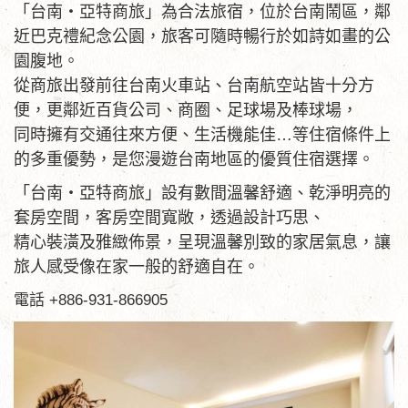
「台南‧亞特商旅」為合法旅宿，位於台南鬧區，鄰
近巴克禮紀念公園，旅客可隨時暢行於如詩如畫的公
園腹地。
從商旅出發前往台南火車站、台南航空站皆十分方
便，更鄰近百貨公司、商圈、足球場及棒球場，
同時擁有交通往來方便、生活機能佳…等住宿條件上
的多重優勢，是您漫遊台南地區的優質住宿選擇。
「台南‧亞特商旅」設有數間溫馨舒適、乾淨明亮的
套房空間，客房空間寬敞，透過設計巧思、
精心裝潢及雅緻佈景，呈現溫馨別致的家居氣息，讓
旅人感受像在家一般的舒適自在。
電話 +886-931-866905