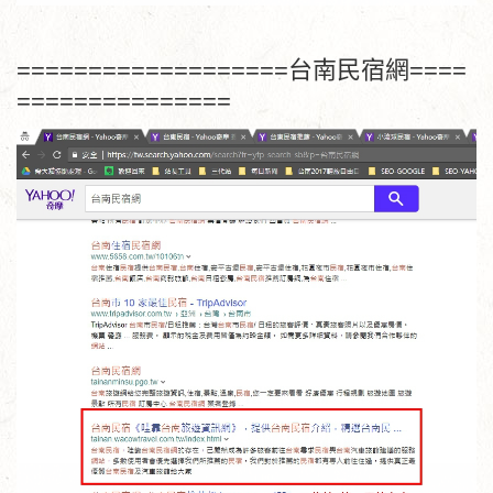
===================台南民宿網====
===============