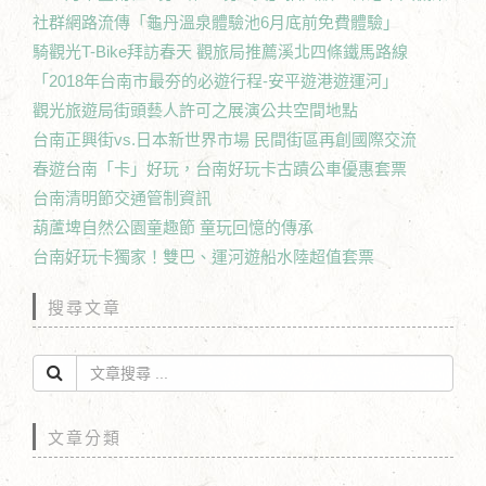
社群網路流傳「龜丹溫泉體驗池6月底前免費體驗」
騎觀光T-Bike拜訪春天 觀旅局推薦溪北四條鐵馬路線
「2018年台南市最夯的必遊行程-安平遊港遊運河」
觀光旅遊局街頭藝人許可之展演公共空間地點
台南正興街vs.日本新世界市場 民間街區再創國際交流
春遊台南「卡」好玩，台南好玩卡古蹟公車優惠套票
台南清明節交通管制資訊
葫蘆埤自然公園童趣節 童玩回憶的傳承
台南好玩卡獨家！雙巴、運河遊船水陸超值套票
搜尋文章
文章分類