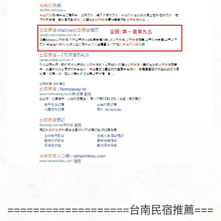
===================台南民宿推薦===