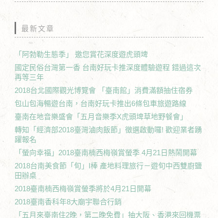
最新文章
「阿勃勒生態季」 邀您賞花深度遊虎頭埤
國定民俗台灣第一香 台南好玩卡推深度體驗遊程 錯過這次
再等三年
2018台北國際觀光博覽會 「臺南館」消費滿額抽住宿券
包山包海暢遊台南，台南好玩卡推出6條包車旅遊路線
臺南在地音樂盛會「五月音樂季X虎頭埤草地野餐會」
轉知「經濟部2018臺灣滷肉飯節」徵選啟動囉! 歡迎業者踴
躍報名
「螢向幸福」2018臺南楠西梅嶺賞螢季 4月21日熱鬧開幕
2018台南美食節「旬」I棒 產地料理旅行－遊旬中西雙廚鹽
田辦桌
2018臺南楠西梅嶺賞螢季將於4月21日開幕
2018臺南香科年8大廟宇聯合行銷
「五月來臺南住2晚，第二晚免費」抽大阪、香港來回機票